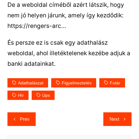
De a weboldal címéből azért látszik, hogy
nem jó helyen járunk, amely így kezdődik:
https://rengers-arc…
És persze ez is csak egy adathalász
weboldal, ahol illetéktelenek kezébe adjuk a
banki adatainkat.
Adathalászat
Figyelmeztetés
Futár
Hír
Ups
Bejegyzés
Prev
Next
navigáció