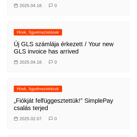
2025.04.18.
0
Hírek, figyelmeztetések
Új GLS számlája érkezett / Your new
GLS invoice has arrived
2025.04.18.
0
Hírek, figyelmeztetések
„Fiókját felfüggesztettük!” SimplePay
csalás terjed
2025.02.07.
0