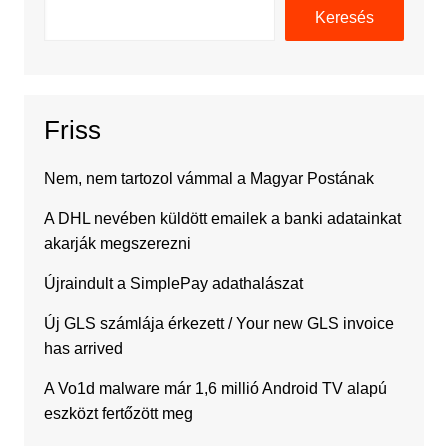
Keresés
Friss
Nem, nem tartozol vámmal a Magyar Postának
A DHL nevében küldött emailek a banki adatainkat
akarják megszerezni
Újraindult a SimplePay adathalászat
Új GLS számlája érkezett / Your new GLS invoice
has arrived
A Vo1d malware már 1,6 millió Android TV alapú
eszközt fertőzött meg